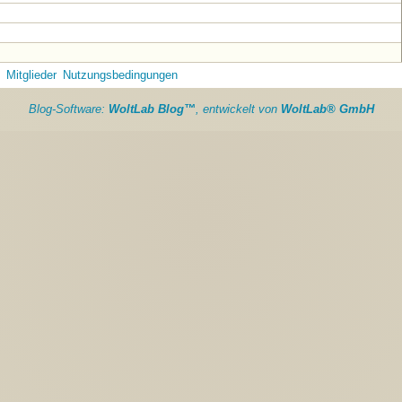
Mitglieder
Nutzungsbedingungen
Blog-Software:
WoltLab Blog™
, entwickelt von
WoltLab® GmbH