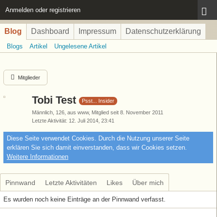
Anmelden oder registrieren
Blog
Dashboard
Impressum
Datenschutzerklärung
Blogs
Artikel
Ungelesene Artikel
Mitglieder
Tobi Test
Psst... Insider
Männlich
126
aus www
Mitglied seit 8. November 2011
Letzte Aktivität
12. Juli 2014, 23:41
Diese Seite verwendet Cookies. Durch die Nutzung unserer Seite
erklären Sie sich damit einverstanden, dass wir Cookies setzen.
Weitere Informationen
Pinnwand
Letzte Aktivitäten
Likes
Über mich
Es wurden noch keine Einträge an der Pinnwand verfasst.