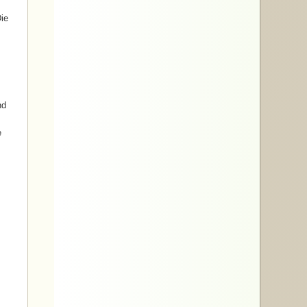
ie
nd
e