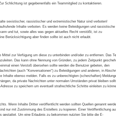
. Zur Schlichtung ist gegebenenfalls ein Teammitglied zu kontaktieren.
alte sexistischer, rassistischer und extremistischer Natur sind verboten!
aufrufende Inhalte verboten. Es werden keine Beleidigungen und rassistische
kann und tut, sowie alles was gegen aktuelles Recht verstößt, ist zu
ine Berücksichtigung aber finden sollte ist auch nicht erlaubt.
e Mittel zur Verfügung um diese zu unterbinden und/oder zu entfernen. Das 
nzuleiten. Das kann ohne Nennung von Gründen, zu jedem Zeitpunkt gescheh
 einmal einen Verstoß übersehen sollte werden die Benutzer gebeten, den
Nachrichten (auch "Konversationen") zu Beleidigungen und anderen, in Abschn
 Inhalte ebenso melden. Falls es zu unberechtigten (scherzhaften) Meldung
ngen, da private Nachrichten unter normalen Umständen privat bleiben sollt
-Adresse zu speichern um eventuell strafrechtliche Schritte einleiten zu könn
ts. Wenn Inhalte Dritter veröffentlicht werden sollten Quellen genannt werd
d nur mit Zustimmung des Erstellers zu kopieren. Einer Veröffentlichung au
ers gestattet. Um eine Erlaubnis zu bekommen nutzten Sie bitte die E-