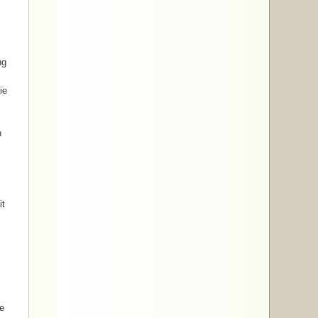
ng
ie
n
it
ge