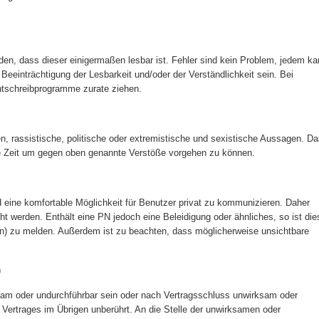
rden, dass dieser einigermaßen lesbar ist. Fehler sind kein Problem, jedem k
e Beeinträchtigung der Lesbarkeit und/oder der Verständlichkeit sein. Bei
htschreibprogramme zurate ziehen.
gen, rassistische, politische oder extremistische und sexistische Aussagen. D
e Zeit um gegen oben genannte Verstöße vorgehen zu können.
 eine komfortable Möglichkeit für Benutzer privat zu kommunizieren. Daher
icht werden. Enthält eine PN jedoch eine Beleidigung oder ähnliches, so ist die
fen) zu melden. Außerdem ist zu beachten, dass möglicherweise unsichtbare
)
sam oder undurchführbar sein oder nach Vertragsschluss unwirksam oder
 Vertrages im Übrigen unberührt. An die Stelle der unwirksamen oder