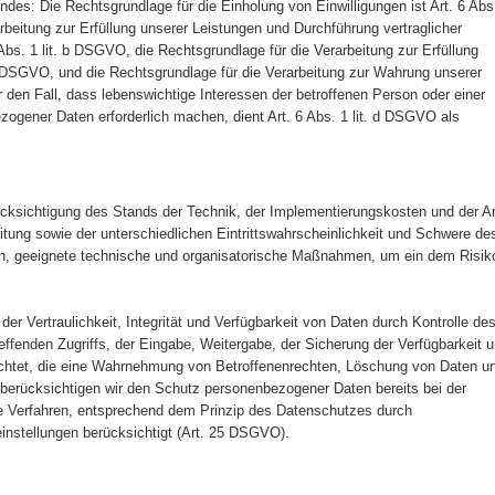
endes: Die Rechtsgrundlage für die Einholung von Einwilligungen ist Art. 6 Abs
rbeitung zur Erfüllung unserer Leistungen und Durchführung vertraglicher
s. 1 lit. b DSGVO, die Rechtsgrundlage für die Verarbeitung zur Erfüllung
. c DSGVO, und die Rechtsgrundlage für die Verarbeitung zur Wahrung unserer
ür den Fall, dass lebenswichtige Interessen der betroffenen Person oder einer
zogener Daten erforderlich machen, dient Art. 6 Abs. 1 lit. d DSGVO als
ksichtigung des Stands der Technik, der Implementierungskosten und der Ar
ung sowie der unterschiedlichen Eintrittswahrscheinlichkeit und Schwere de
nen, geeignete technische und organisatorische Maßnahmen, um ein dem Risik
 Vertraulichkeit, Integrität und Verfügbarkeit von Daten durch Kontrolle de
ffenden Zugriffs, der Eingabe, Weitergabe, der Sicherung der Verfügbarkeit 
richtet, die eine Wahrnehmung von Betroffenenrechten, Löschung von Daten u
berücksichtigen wir den Schutz personenbezogener Daten bereits bei der
e Verfahren, entsprechend dem Prinzip des Datenschutzes durch
instellungen berücksichtigt (Art. 25 DSGVO).