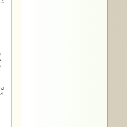
. 1
t,
s
o
s
und
nd