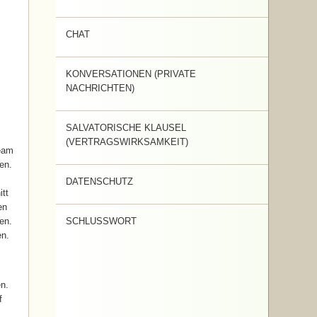
CHAT
KONVERSATIONEN (PRIVATE
NACHRICHTEN)
SALVATORISCHE KLAUSEL
(VERTRAGSWIRKSAMKEIT)
Team
en.
DATENSCHUTZ
itt
en
en.
SCHLUSSWORT
en.
en.
f