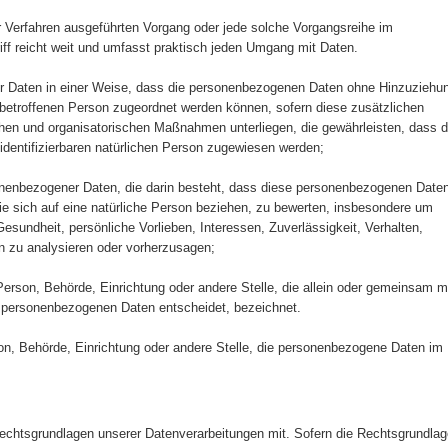
ter Verfahren ausgeführten Vorgang oder jede solche Vorgangsreihe im
 reicht weit und umfasst praktisch jeden Umgang mit Daten.
r Daten in einer Weise, dass die personenbezogenen Daten ohne Hinzuziehu
n betroffenen Person zugeordnet werden können, sofern diese zusätzlichen
hen und organisatorischen Maßnahmen unterliegen, die gewährleisten, dass d
 identifizierbaren natürlichen Person zugewiesen werden;
rsonenbezogener Daten, die darin besteht, dass diese personenbezogenen Date
e sich auf eine natürliche Person beziehen, zu bewerten, insbesondere um
Gesundheit, persönliche Vorlieben, Interessen, Zuverlässigkeit, Verhalten,
on zu analysieren oder vorherzusagen;
e Person, Behörde, Einrichtung oder andere Stelle, die allein oder gemeinsam m
n personenbezogenen Daten entscheidet, bezeichnet.
erson, Behörde, Einrichtung oder andere Stelle, die personenbezogene Daten im
chtsgrundlagen unserer Datenverarbeitungen mit. Sofern die Rechtsgrundla