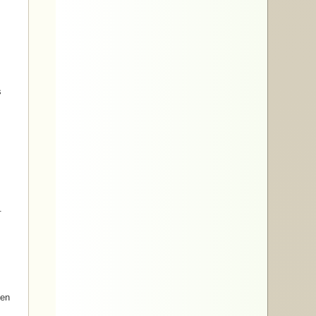
s
.
ten