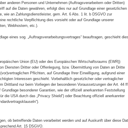
ber anderen Personen und Unternehmen (Auftragsverarbeitern oder Dritten)
riff auf die Daten gewähren, erfolgt dies nur auf Grundlage einer gesetzlichen
e, wie an Zahlungsdienstleister, gem. Art. 6 Abs. 1 lit. b DSGVO zur
, eine rechtliche Verpflichtung dies vorsieht oder auf Grundlage unserer
ten, Webhostern, etc.).
ndlage eines sog. „Auftragsverarbeitungsvertrages“ beauftragen, geschieht die
 Europäischen Union (EU) oder des Europäischen Wirtschaftsraums (EWR))
 Diensten Dritter oder Offenlegung, bzw. Übermittlung von Daten an Dritte
(vor)vertraglichen Pflichten, auf Grundlage Ihrer Einwilligung, aufgrund einer
chtigten Interessen geschieht. Vorbehaltlich gesetzlicher oder vertraglicher
em Drittland nur beim Vorliegen der besonderen Voraussetzungen der Art. 44 ff
f Grundlage besonderer Garantien, wie der offiziell anerkannten Feststellung
r die USA durch das „Privacy Shield“) oder Beachtung offiziell anerkannter
ndardvertragsklauseln“).
gen, ob betreffende Daten verarbeitet werden und auf Auskunft über diese Da
tsprechend Art. 15 DSGVO.