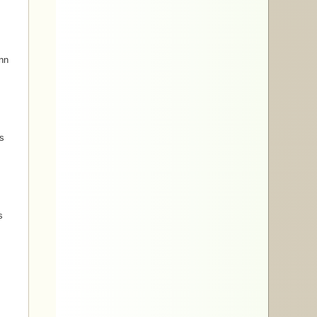
ann
as
s