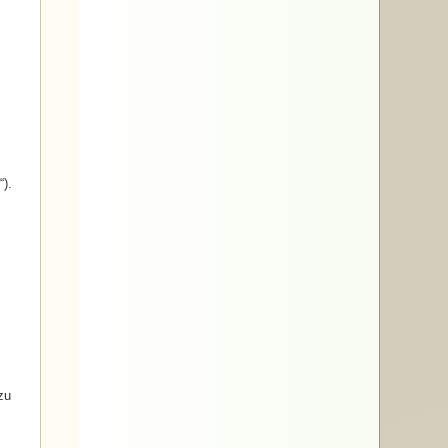
).
zu