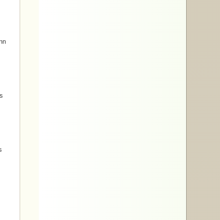
ann
as
s