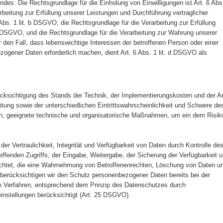
endes: Die Rechtsgrundlage für die Einholung von Einwilligungen ist Art. 6 Abs
rbeitung zur Erfüllung unserer Leistungen und Durchführung vertraglicher
s. 1 lit. b DSGVO, die Rechtsgrundlage für die Verarbeitung zur Erfüllung
. c DSGVO, und die Rechtsgrundlage für die Verarbeitung zur Wahrung unserer
ür den Fall, dass lebenswichtige Interessen der betroffenen Person oder einer
zogener Daten erforderlich machen, dient Art. 6 Abs. 1 lit. d DSGVO als
ksichtigung des Stands der Technik, der Implementierungskosten und der Ar
ung sowie der unterschiedlichen Eintrittswahrscheinlichkeit und Schwere de
nen, geeignete technische und organisatorische Maßnahmen, um ein dem Risik
 Vertraulichkeit, Integrität und Verfügbarkeit von Daten durch Kontrolle de
ffenden Zugriffs, der Eingabe, Weitergabe, der Sicherung der Verfügbarkeit 
richtet, die eine Wahrnehmung von Betroffenenrechten, Löschung von Daten u
berücksichtigen wir den Schutz personenbezogener Daten bereits bei der
e Verfahren, entsprechend dem Prinzip des Datenschutzes durch
instellungen berücksichtigt (Art. 25 DSGVO).