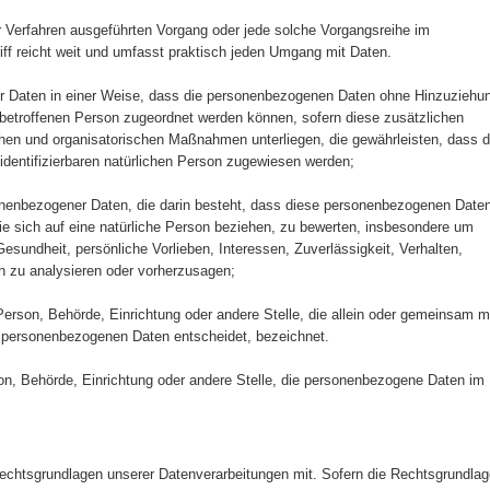
ter Verfahren ausgeführten Vorgang oder jede solche Vorgangsreihe im
 reicht weit und umfasst praktisch jeden Umgang mit Daten.
r Daten in einer Weise, dass die personenbezogenen Daten ohne Hinzuziehu
n betroffenen Person zugeordnet werden können, sofern diese zusätzlichen
hen und organisatorischen Maßnahmen unterliegen, die gewährleisten, dass d
 identifizierbaren natürlichen Person zugewiesen werden;
rsonenbezogener Daten, die darin besteht, dass diese personenbezogenen Date
e sich auf eine natürliche Person beziehen, zu bewerten, insbesondere um
Gesundheit, persönliche Vorlieben, Interessen, Zuverlässigkeit, Verhalten,
on zu analysieren oder vorherzusagen;
e Person, Behörde, Einrichtung oder andere Stelle, die allein oder gemeinsam m
n personenbezogenen Daten entscheidet, bezeichnet.
erson, Behörde, Einrichtung oder andere Stelle, die personenbezogene Daten im
chtsgrundlagen unserer Datenverarbeitungen mit. Sofern die Rechtsgrundla