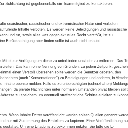
. Zur Schlichtung ist gegebenenfalls ein Teammitglied zu kontaktieren.
alte sexistischer, rassistischer und extremistischer Natur sind verboten!
aufrufende Inhalte verboten. Es werden keine Beleidigungen und rassistische
kann und tut, sowie alles was gegen aktuelles Recht verstößt, ist zu
ine Berücksichtigung aber finden sollte ist auch nicht erlaubt.
e Mittel zur Verfügung um diese zu unterbinden und/oder zu entfernen. Das 
nzuleiten. Das kann ohne Nennung von Gründen, zu jedem Zeitpunkt gescheh
 einmal einen Verstoß übersehen sollte werden die Benutzer gebeten, den
Nachrichten (auch "Konversationen") zu Beleidigungen und anderen, in Abschn
 Inhalte ebenso melden. Falls es zu unberechtigten (scherzhaften) Meldung
ngen, da private Nachrichten unter normalen Umständen privat bleiben sollt
-Adresse zu speichern um eventuell strafrechtliche Schritte einleiten zu könn
ts. Wenn Inhalte Dritter veröffentlicht werden sollten Quellen genannt werd
d nur mit Zustimmung des Erstellers zu kopieren. Einer Veröffentlichung au
ers gestattet. Um eine Erlaubnis zu bekommen nutzten Sie bitte die E-