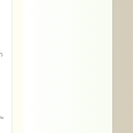
).
zu