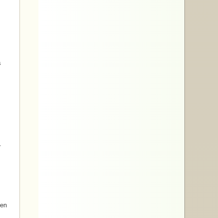
s
.
ten