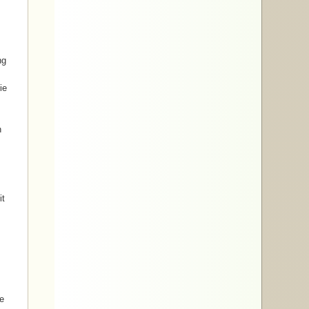
ng
ie
n
it
ge