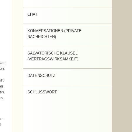
CHAT
KONVERSATIONEN (PRIVATE
NACHRICHTEN)
SALVATORISCHE KLAUSEL
(VERTRAGSWIRKSAMKEIT)
Team
en.
DATENSCHUTZ
itt
en
en.
SCHLUSSWORT
en.
en.
f