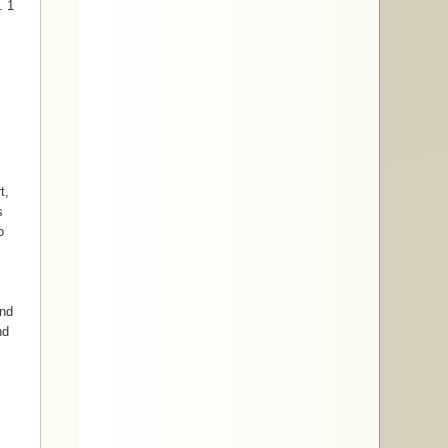
. 1
t,
s
o
s
und
nd