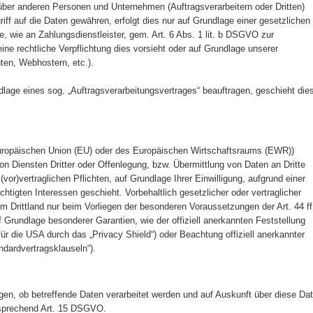
ber anderen Personen und Unternehmen (Auftragsverarbeitern oder Dritten)
riff auf die Daten gewähren, erfolgt dies nur auf Grundlage einer gesetzlichen
e, wie an Zahlungsdienstleister, gem. Art. 6 Abs. 1 lit. b DSGVO zur
, eine rechtliche Verpflichtung dies vorsieht oder auf Grundlage unserer
ten, Webhostern, etc.).
ndlage eines sog. „Auftragsverarbeitungsvertrages“ beauftragen, geschieht die
 Europäischen Union (EU) oder des Europäischen Wirtschaftsraums (EWR))
 Diensten Dritter oder Offenlegung, bzw. Übermittlung von Daten an Dritte
(vor)vertraglichen Pflichten, auf Grundlage Ihrer Einwilligung, aufgrund einer
chtigten Interessen geschieht. Vorbehaltlich gesetzlicher oder vertraglicher
em Drittland nur beim Vorliegen der besonderen Voraussetzungen der Art. 44 ff
f Grundlage besonderer Garantien, wie der offiziell anerkannten Feststellung
r die USA durch das „Privacy Shield“) oder Beachtung offiziell anerkannter
ndardvertragsklauseln“).
gen, ob betreffende Daten verarbeitet werden und auf Auskunft über diese Da
tsprechend Art. 15 DSGVO.