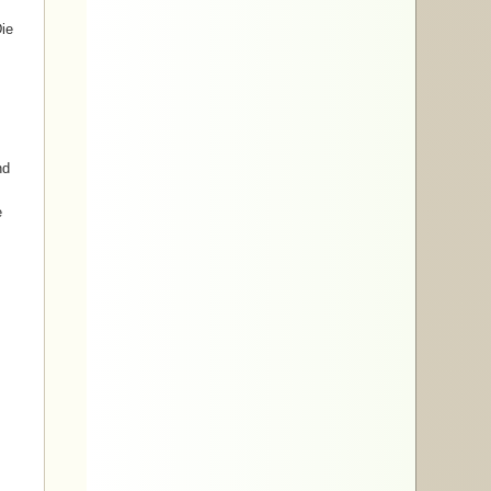
ie
nd
e