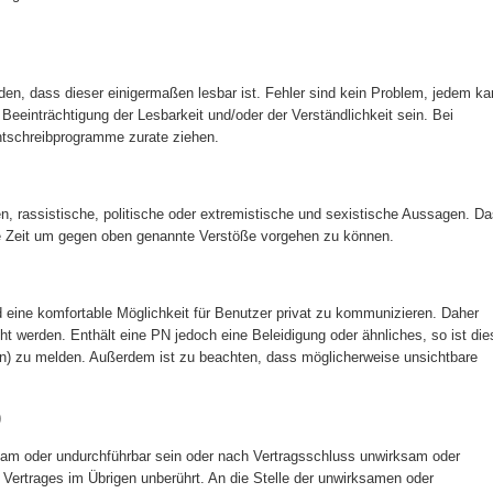
rden, dass dieser einigermaßen lesbar ist. Fehler sind kein Problem, jedem k
e Beeinträchtigung der Lesbarkeit und/oder der Verständlichkeit sein. Bei
htschreibprogramme zurate ziehen.
gen, rassistische, politische oder extremistische und sexistische Aussagen. D
e Zeit um gegen oben genannte Verstöße vorgehen zu können.
 eine komfortable Möglichkeit für Benutzer privat zu kommunizieren. Daher
icht werden. Enthält eine PN jedoch eine Beleidigung oder ähnliches, so ist die
fen) zu melden. Außerdem ist zu beachten, dass möglicherweise unsichtbare
)
sam oder undurchführbar sein oder nach Vertragsschluss unwirksam oder
 Vertrages im Übrigen unberührt. An die Stelle der unwirksamen oder