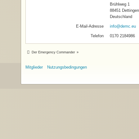
Brühlweg 1
88451 Dettingen 
Deutschland
E-Mail-Adresse
info@demc.eu
Telefon
0170 2184986
Der Emergency Commander
»
Mitglieder
Nutzungsbedingungen