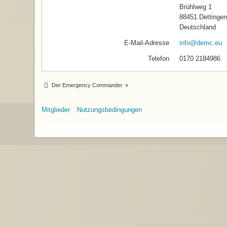
Brühlweg 1
88451 Dettingen 
Deutschland
E-Mail-Adresse
info@demc.eu
Telefon
0170 2184986
Der Emergency Commander
»
Mitglieder
Nutzungsbedingungen