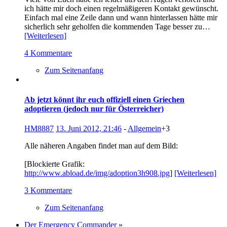
ich hätte mir doch einen regelmäßigeren Kontakt gewünscht.
Einfach mal eine Zeile dann und wann hinterlassen hätte mir
sicherlich sehr geholfen die kommenden Tage besser zu…
[Weiterlesen]
4 Kommentare
Zum Seitenanfang
Ab jetzt könnt ihr euch offiziell einen Griechen
adoptieren (jedoch nur für Österreicher)
HM8887
13. Juni 2012, 21:46
-
Allgemein
+3
Alle näheren Angaben findet man auf dem Bild:
[Blockierte Grafik:
http://www.abload.de/img/adoption3h908.jpg
]
[Weiterlesen]
3 Kommentare
Zum Seitenanfang
Der Emergency Commander
»